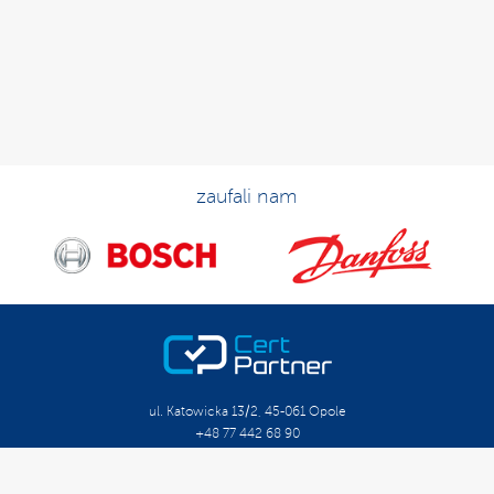
zaufali nam
ul. Katowicka 13/2, 45-061 Opole
+48 77 442 68 90
biuro@certpartner.pl