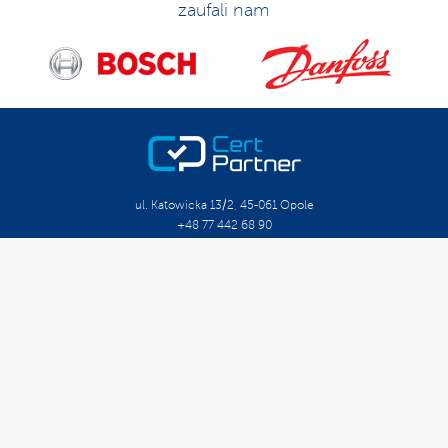
zaufali nam
ul. Katowicka 13/2, 45-061 Opole
+48 77 442 68 90
biuro@certpartner.pl
O Firmie
Kariera
Szkolenia Otwarte
Szkolenia Zamknięte
Kalendarium
Doradztwo Organizacyjne