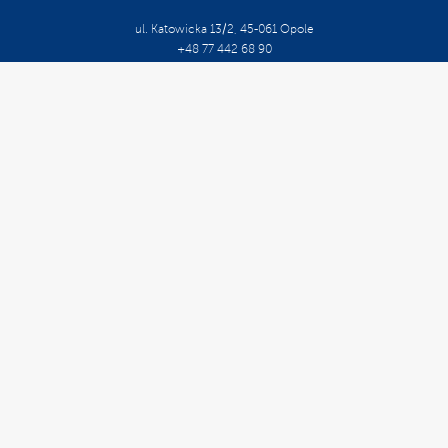
ul. Katowicka 13/2, 45-061 Opole
+48 77 442 68 90
biuro@certpartner.pl
O Firmie
Kariera
Szkolenia Otwarte
Szkolenia Zamknięte
Kalendarium
Doradztwo Organizacyjne
Doradztwo Techniczne
Doradztwo Długoterminowe
Oznaczenie CE
Minimalne Wymagania
Certyfikacja
Pomoc Prawna
Oprogramowanie
Cert Info