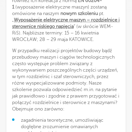
również ich korelacja z normą
EN 60204-
1
(wyposażenie elektryczne maszyn) zostaną
omówione na naszym
nowym szkoleniu
pt.
„
Wyposażenie elektryczne maszyn – rozdzielnice i
sterownice niskiego napięcia
” (w skrócie WEM-
RiS). Najbliższe terminy: 15 – 16 kwietnia
WROCŁAW; 28 – 29 maja KATOWICE.
W przypadku realizacji projektów budowy bądź
przebudowy maszyn i ciągów technologicznych
często występuje problem związany z
wykonywaniem poszczególnych części urządzeń,
w tym rozdzielnic i szaf sterowniczych, przez
różne wyspecjalizowane podmioty. Nasze
szkolenie pozwala odpowiedzieć m.in. na pytanie
jak prawidłowo i zgodnie z prawem przygotować i
połączyć rozdzielnice i sterownice z maszynami?
Obejmuje ono zarówno:
zagadnienia teoretyczne, umożliwiając
dogłębne zrozumienie omawianych