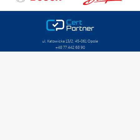
ul. Katowicka 13/2, 45-061 Opole
+48 77 442 68 90
biuro@certpartner.pl
O Firmie
Kariera
Szkolenia Otwarte
Szkolenia Zamknięte
Kalendarium
Doradztwo Organizacyjne
Doradztwo Techniczne
Doradztwo Długoterminowe
Oznaczenie CE