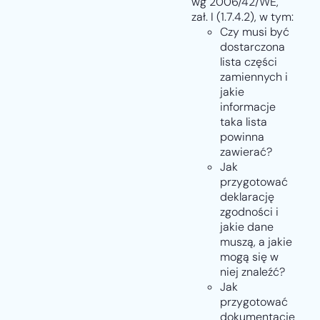
wg 2006/42/WE,
zał. I (1.7.4.2), w tym:
Czy musi być
dostarczona
lista części
zamiennych i
jakie
informacje
taka lista
powinna
zawierać?
Jak
przygotować
deklarację
zgodności i
jakie dane
muszą, a jakie
mogą się w
niej znaleźć?
Jak
przygotować
dokumentację