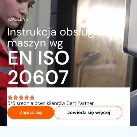
SZKOLENIE
Instrukcja obsługi
maszyn wg
EN ISO
20607
5/5 średnia ocen klientów Cert Partner
Zapisz się
Dowiedz się więcej