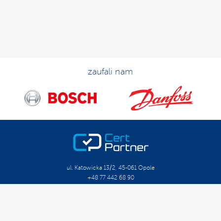
zaufali nam
ul. Katowicka 13/2, 45-061 Opole
+48 77 442 68 90
biuro@certpartner.pl