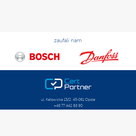
zaufali nam
ul. Katowicka 13/2, 45-061 Opole
+48 77 442 68 90
biuro@certpartner.pl