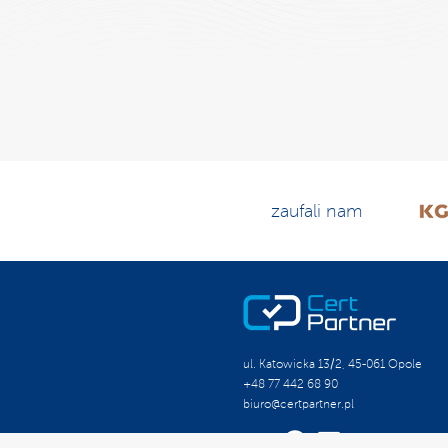
zaufali nam
ul. Katowicka 13/2, 45-061 Opole
+48 77 442 68 90
biuro@certpartner.pl