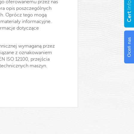
go oferowanemu przez nas
Info
era opis poszczególnych
Cert
ach. Oprócz tego mogą
materiały informacyjne.
formacje dotyczące
Oceń nas
chnicznej wymaganą przez
wiązane z oznakowaniem
N ISO 12100, przejścia
 technicznych maszyn.