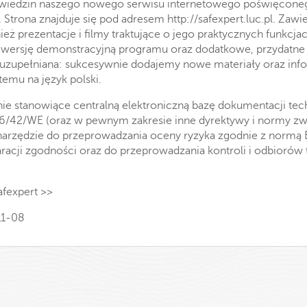
wiedzin naszego nowego serwisu internetowego poświęcone
 Strona znajduje się pod adresem
http://safexpert.luc.pl
. Zawi
ż prezentacje i filmy traktujące o jego praktycznych funkcj
wersję demonstracyjną programu oraz dodatkowe, przydatne 
a i uzupełniana: sukcesywnie dodajemy nowe materiały oraz in
emu na język polski.
ie stanowiące centralną elektroniczną bazę dokumentacji te
/42/WE (oraz w pewnym zakresie inne dyrektywy i normy z
arzędzie do przeprowadzania oceny ryzyka zgodnie z normą E
racji zgodności oraz do przeprowadzania kontroli i odbiorów
fexpert >>
11-08