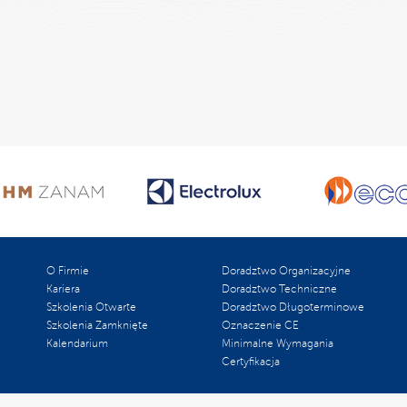
O Firmie
Doradztwo Organizacyjne
Kariera
Doradztwo Techniczne
Szkolenia Otwarte
Doradztwo Długoterminowe
Szkolenia Zamknięte
Oznaczenie CE
Kalendarium
Minimalne Wymagania
Certyfikacja