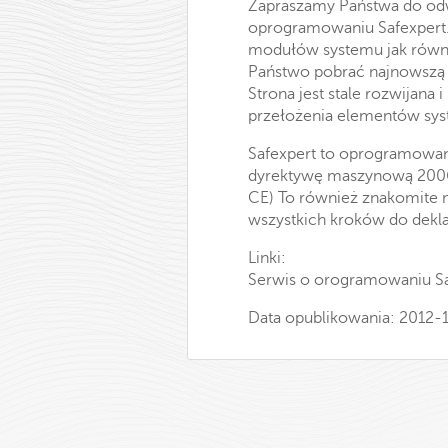
Zapraszamy Państwa do od
oprogramowaniu Safexpert.
modułów systemu jak równie
Państwo pobrać najnowszą 
Strona jest stale rozwijan
przełożenia elementów syst
Safexpert to oprogramowan
dyrektywę maszynową 2006
CE) To również znakomite n
wszystkich kroków do dekla
Linki:
Serwis o orogramowaniu Sa
Data opublikowania: 2012-