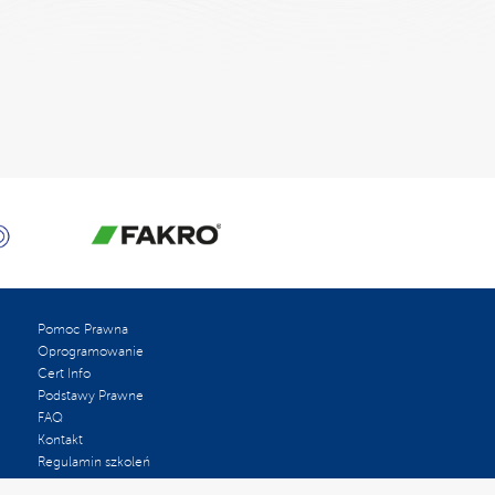
Pomoc Prawna
Oprogramowanie
Cert Info
Podstawy Prawne
FAQ
Kontakt
Regulamin szkoleń
Oceń nas w Google