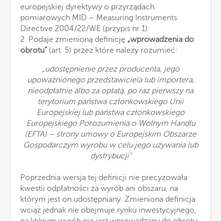
europejskiej dyrektywy o przyrządach
pomiarowych MID – Measuring Instruments
Directive 2004/22/WE (przypis nr 1).
2. Podaje zmienioną definicję
„wprowadzenia do
obrotu”
(art. 5) przez które należy rozumieć:
„udostępnienie przez producenta, jego
upoważnionego przedstawiciela lub importera,
nieodpłatnie albo za opłatą, po raz pierwszy na
terytorium państwa członkowskiego Unii
Europejskiej lub państwa członkowskiego
Europejskiego Porozumienia o Wolnym Handlu
(EFTA) – strony umowy o Europejskim Obszarze
Gospodarczym wyrobu w celu jego używania lub
dystrybucji”
Poprzednia wersja tej definicji nie precyzowała
kwestii odpłatności za wyrób ani obszaru, na
którym jest on udostępniany. Zmieniona definicja
wciąż jednak nie obejmuje rynku inwestycyjnego,
na którym wyrób nie jest wprowadzany do obrotu,