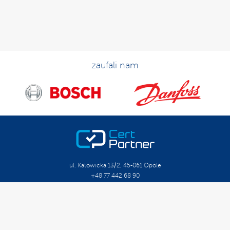
zaufali nam
ul. Katowicka 13/2, 45-061 Opole
+48 77 442 68 90
biuro@certpartner.pl