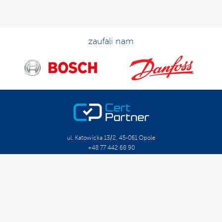
zaufali nam
ul. Katowicka 13/2, 45-061 Opole
+48 77 442 68 90
biuro@certpartner.pl
O Firmie
Kariera
Szkolenia Otwarte