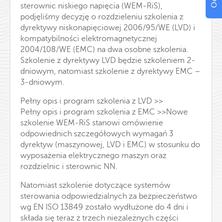
sterownic niskiego napięcia (WEM-RiS),
podjęliśmy decyzję o rozdzieleniu szkolenia z
dyrektywy niskonapięciowej 2006/95/WE (LVD) i
kompatybilności elektromagnetycznej
2004/108/WE (EMC) na dwa osobne szkolenia.
Szkolenie z dyrektywy LVD będzie szkoleniem 2-
dniowym, natomiast szkolenie z dyrektywy EMC –
3-dniowym.
Pełny opis i program szkolenia z LVD >>
Pełny opis i program szkolenia z EMC >>
Nowe
szkolenie WEM-RiS stanowi omówienie
odpowiednich szczegółowych wymagań 3
dyrektyw (maszynowej, LVD i EMC) w stosunku do
wyposażenia elektrycznego maszyn oraz
rozdzielnic i sterownic NN.
Natomiast szkolenie dotyczące systemów
sterowania odpowiedzialnych za bezpieczeństwo
wg EN ISO 13849 zostało wydłużone do 4 dni i
składa się teraz z trzech niezależnych części