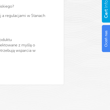
Info
ńskiego?
Cert
j a regulacjami w Stanach
Oceń nas
roduktu
jektowane z myślą o
otrzebują wsparcia w