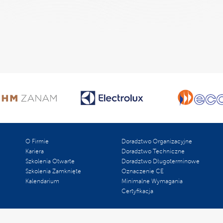
O Firmie
Doradztwo Organizacyjne
Kariera
Doradztwo Techniczne
Szkolenia Otwarte
Doradztwo Długoterminowe
Szkolenia Zamknięte
Oznaczenie CE
Kalendarium
Minimalne Wymagania
Certyfikacja