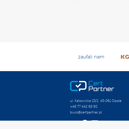
zaufali nam
ul. Katowicka 13/2, 45-061 Opole
+48 77 442 68 90
biuro@certpartner.pl