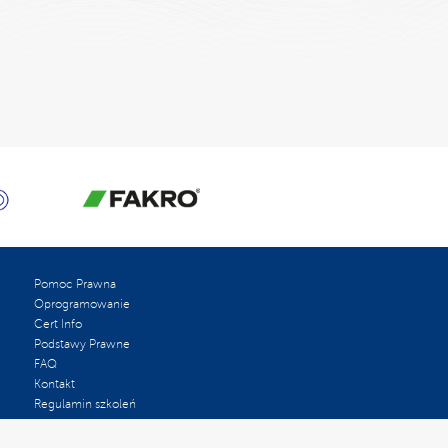
Pomoc Prawna
Oprogramowanie
Cert Info
Podstawy Prawne
FAQ
Kontakt
Regulamin szkoleń
Oceń nas w Google