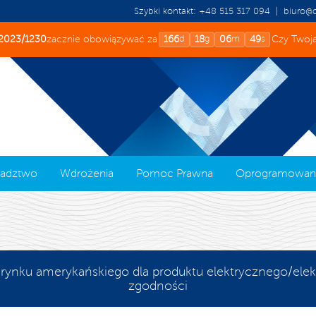
Szybki kontakt:
+48 515 317 094
|
biuro@c
2023/1230
zacznie obowiązywać za
166
18
06
49
Czy Twoja
d
g
m
s
adztwo
Wdrożenia
Pomoc Prawna
Oprogramowan
O Firmie
Doradztwo Techniczne
Minimalne Wymagania
Szkolenia Zamknięte
Podstawy Prawne
Kariera
ynku amerykańskiego dla produktu elektrycznego/ele
zgodności