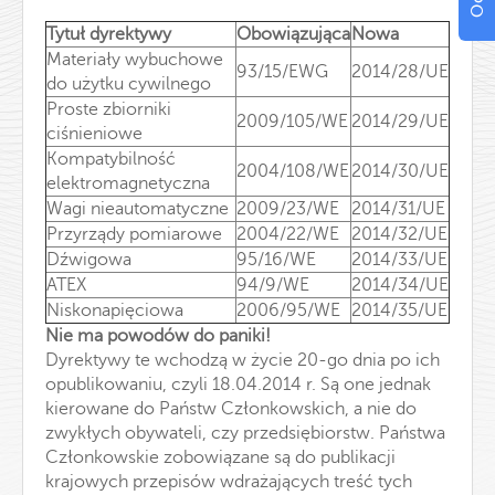
Tytuł dyrektywy
Obowiązująca
Nowa
Materiały wybuchowe
93/15/EWG
2014/28/UE
do użytku cywilnego
Proste zbiorniki
2009/105/WE
2014/29/UE
ciśnieniowe
Kompatybilność
2004/108/WE
2014/30/UE
elektromagnetyczna
Wagi nieautomatyczne
2009/23/WE
2014/31/UE
Przyrządy pomiarowe
2004/22/WE
2014/32/UE
Dźwigowa
95/16/WE
2014/33/UE
ATEX
94/9/WE
2014/34/UE
Niskonapięciowa
2006/95/WE
2014/35/UE
Nie ma powodów do paniki!
Dyrektywy te wchodzą w życie 20-go dnia po ich
opublikowaniu, czyli 18.04.2014 r. Są one jednak
kierowane do Państw Członkowskich, a nie do
zwykłych obywateli, czy przedsiębiorstw. Państwa
Członkowskie zobowiązane są do publikacji
krajowych przepisów wdrażających treść tych