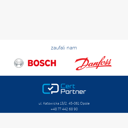
zaufali nam
ul. Katowicka 13/2, 45-061 Opole
+48 77 442 68 90
biuro@certpartner.pl