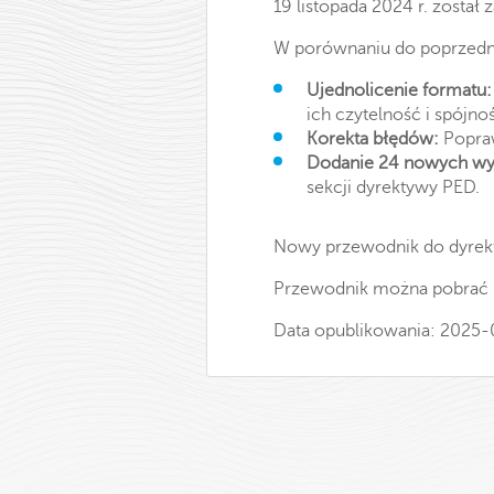
19 listopada 2024 r. zosta
W porównaniu do poprzedni
Ujednolicenie formatu:
ich czytelność i spójno
Korekta błędów:
Popraw
Dodanie 24 nowych wy
sekcji dyrektywy PED.
Nowy przewodnik do dyrekt
Przewodnik można pobrać na
Data opublikowania: 2025