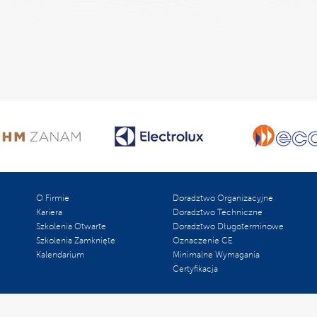
O Firmie
Doradztwo Organizacyjne
Kariera
Doradztwo Techniczne
Szkolenia Otwarte
Doradztwo Długoterminowe
Szkolenia Zamknięte
Oznaczenie CE
Kalendarium
Minimalne Wymagania
Certyfikacja