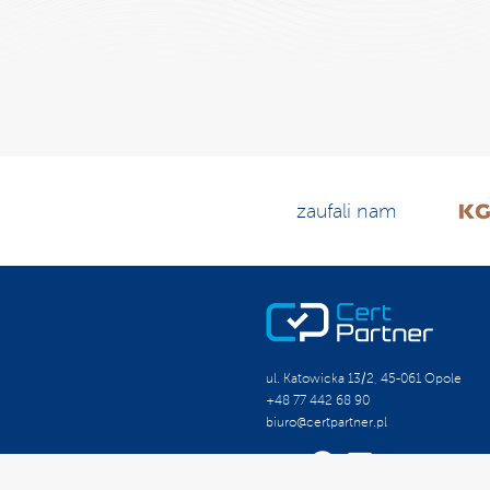
zaufali nam
ul. Katowicka 13/2, 45-061 Opole
+48 77 442 68 90
biuro@certpartner.pl