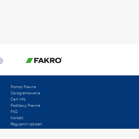
Pomoc Prawna
Oprogramowanie
Cert Info
Podstawy Prawne
FAQ
Kontakt
Regulamin szkoleń
Oceń nas w Google