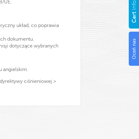
68/UE.
Info
Cert
aryczny układ, co poprawia
ach dokumentu.
Oceń nas
isji dotyczące wybranych
 angielskim.
dyrektywy ciśnieniowej >