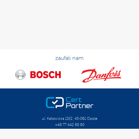
zaufali nam
ul. Katowicka 13/2, 45-061 Opole
+48 77 442 68 90
biuro@certpartner.pl