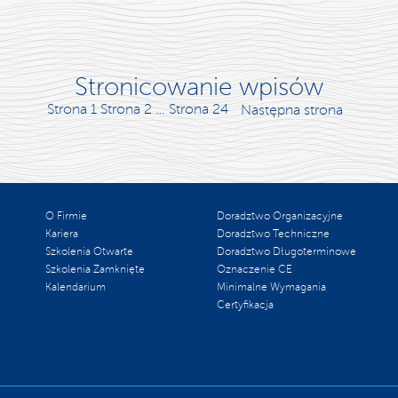
Stronicowanie wpisów
Strona
1
Strona
2
…
Strona
24
Następna strona
O Firmie
Doradztwo Organizacyjne
Kariera
Doradztwo Techniczne
Szkolenia Otwarte
Doradztwo Długoterminowe
Szkolenia Zamknięte
Oznaczenie CE
Kalendarium
Minimalne Wymagania
Certyfikacja