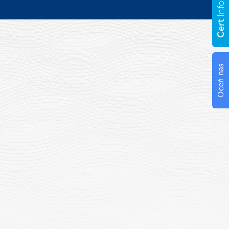
Info
Cert
Oceń nas