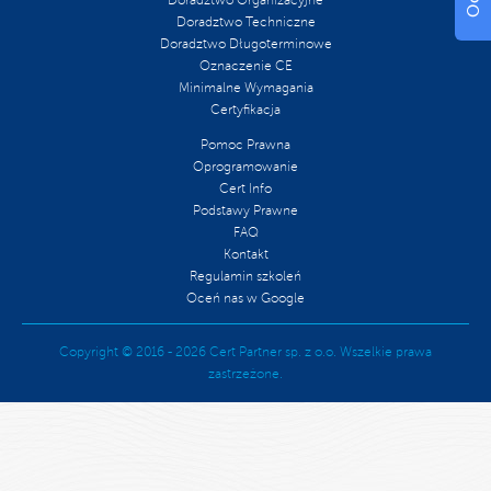
Doradztwo Organizacyjne
Doradztwo Techniczne
Doradztwo Długoterminowe
Oznaczenie CE
Minimalne Wymagania
Certyfikacja
Pomoc Prawna
Oprogramowanie
Cert Info
Podstawy Prawne
FAQ
Kontakt
Regulamin szkoleń
Oceń nas w Google
Copyright © 2016 - 2026 Cert Partner sp. z o.o. Wszelkie prawa
zastrzeżone.