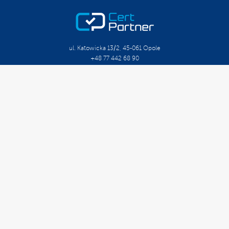
ul. Katowicka 13/2, 45-061 Opole
+48 77 442 68 90
biuro@certpartner.pl
O Firmie
Kariera
Szkolenia Otwarte
Szkolenia Zamknięte
Kalendarium
Doradztwo Organizacyjne
Doradztwo Techniczne
Doradztwo Długoterminowe
Oznaczenie CE
Minimalne Wymagania
Certyfikacja