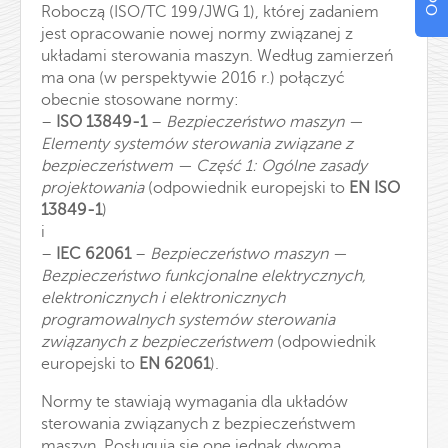
Roboczą (ISO/TC 199/JWG 1), której zadaniem
jest opracowanie nowej normy związanej z
układami sterowania maszyn. Według zamierzeń
ma ona (w perspektywie 2016 r.) połączyć
obecnie stosowane normy:
–
ISO 13849-1
–
Bezpieczeństwo maszyn —
Elementy systemów sterowania związane z
bezpieczeństwem — Część 1: Ogólne zasady
projektowania
(odpowiednik europejski to
EN ISO
13849-1
)
i
–
IEC 62061
–
Bezpieczeństwo maszyn —
Bezpieczeństwo funkcjonalne elektrycznych,
elektronicznych i elektronicznych
programowalnych systemów sterowania
związanych z bezpieczeństwem
(odpowiednik
europejski to
EN 62061
).
Normy te stawiają wymagania dla układów
sterowania związanych z bezpieczeństwem
maszyn. Posługują się one jednak dwoma