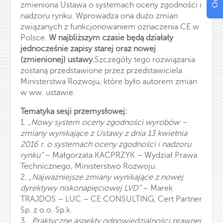
zmieniona Ustawa o systemach oceny zgodności i
nadzoru rynku. Wprowadza ona dużo zmian
związanych z funkcjonowaniem oznaczenia CE w
Polsce.
W najbliższym czasie będą działały
jednocześnie zapisy starej oraz nowej
(zmienionej) ustawy.
Szczegóły tego rozwiązania
zostaną przedstawione przez przedstawiciela
Ministerstwa Rozwoju, które było autorem zmian
w ww. ustawie.
Tematyka sesji przemysłowej:
1.
„Nowy system oceny zgodności wyrobów –
zmiany wynikające z Ustawy z dnia 13 kwietnia
2016 r. o systemach oceny zgodności i nadzoru
rynku”
– Małgorzata KACPRZYK – Wydział Prawa
Technicznego, Ministerstwo Rozwoju.
2.
„Najważniejsze zmiany wynikające z nowej
dyrektywy niskonapięciowej LVD”
– Marek
TRAJDOS – LUC – CE CONSULTING, Cert Partner
Sp. z o.o. Sp.k.
3.
„Praktyczne aspekty odpowiedzialności prawnej