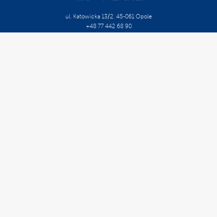
ul. Katowicka 13/2, 45-061 Opole
+48 77 442 68 90
biuro@certpartner.pl
O Firmie
Kariera
Szkolenia Otwarte
Szkolenia Zamknięte
Kalendarium
Doradztwo Organizacyjne
Doradztwo Techniczne
Doradztwo Długoterminowe
Oznaczenie CE
Minimalne Wymagania
Certyfikacja
Pomoc Prawna
Oprogramowanie
Cert Info