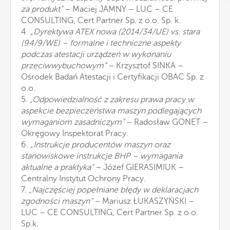
za produkt”
– Maciej JAMNY – LUC – CE
CONSULTING, Cert Partner Sp. z o.o. Sp. k.
4.
„Dyrektywa ATEX nowa (2014/34/UE) vs. stara
(94/9/WE) – formalne i techniczne aspekty
podczas atestacji urządzeń w wykonaniu
przeciwwybuchowym”
– Krzysztof SINKA –
Ośrodek Badań Atestacji i Certyfikacji OBAC Sp. z
o.o.
5.
„Odpowiedzialność z zakresu prawa pracy w
aspekcie bezpieczeństwa maszyn podlegających
wymaganiom zasadniczym”
– Radosław GONET –
Okręgowy Inspektorat Pracy.
6.
„Instrukcje producentów maszyn oraz
stanowiskowe instrukcje BHP – wymagania
aktualne a praktyka”
– Józef GIERASIMIUK –
Centralny Instytut Ochrony Pracy.
7.
„Najczęściej popełniane błędy w deklaracjach
zgodności maszyn”
– Mariusz ŁUKASZYŃSKI –
LUC – CE CONSULTING, Cert Partner Sp. z o.o.
Sp.k.